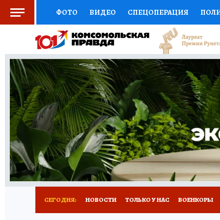
ФОТО
ВИДЕО
СПЕЦОПЕРАЦИЯ
ПОЛ
СОЦПОДДЕРЖКА
НАУКА
СПОРТ
КО
ВЫБОР ЭКСПЕРТОВ
ДОКТОР
ФИНАНС
КНИЖНАЯ ПОЛКА
ПРОГНОЗЫ НА СПОРТ
ПРЕСС-ЦЕНТР
НЕДВИЖИМОСТЬ
ТЕЛЕ
РАДИО КП
РЕКЛАМА
ТЕСТЫ
НОВОЕ 
СЕГОДНЯ:
НОВОСТИ
ТОЛЬКО У НАС
ВОЕНКОРЫ