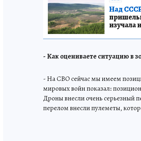
Над СССР
пришельце
изучала 
- Как оцениваете ситуацию в з
- На СВО сейчас мы имеем пози
мировых войн показал: позицио
Дроны внесли очень серьезный п
перелом внесли пулеметы, которы