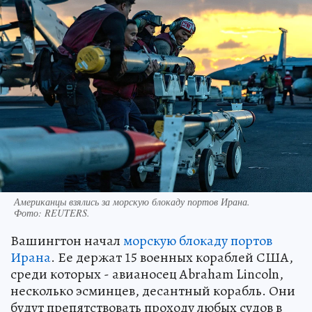
Американцы взялись за морскую блокаду портов Ирана.
Фото:
REUTERS.
Вашингтон начал
морскую блокаду портов
Ирана
. Ее держат 15 военных кораблей США,
среди которых - авианосец Abraham Lincoln,
несколько эсминцев, десантный корабль. Они
будут препятствовать проходу любых судов в