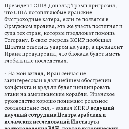
Президент США Дональд Трамп пригрозил,
что США потопят любые иранские
быстроходные катера, если те появятся в
Ормузском проливе, эта же участь постигнет и
суда тех стран, которые предложат помощь
Тегерану. В свою очередь КСИР пообещал
Штатам ответить ударом на удар, а президент
Ирана предупредил, что блокада будет иметь
глобальные последствия.
- На мой взгляд, Иран сейчас не
заинтересован в дальнейшем обострении
конфликта и вряд ли будет инициировать
атаки на американские корабли. Иранское
руководство хорошо понимают реальное
соотношение сил, - заявил KP.RU
ведущий
научный сотрудник Центра арабских и
исламских исследований Института
востоковедения РАН, доктор исторических