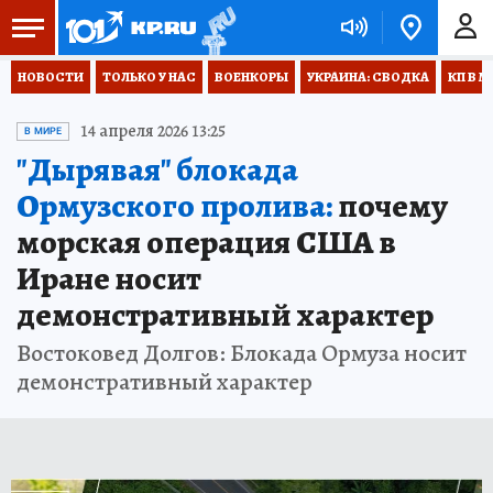
НОВОСТИ
ТОЛЬКО У НАС
ВОЕНКОРЫ
УКРАИНА: СВОДКА
КП В М
14 апреля 2026 13:25
В МИРЕ
"Дырявая" блокада
Ормузского пролива:
почему
морская операция США в
Иране носит
демонстративный характер
Востоковед Долгов: Блокада Ормуза носит
демонстративный характер