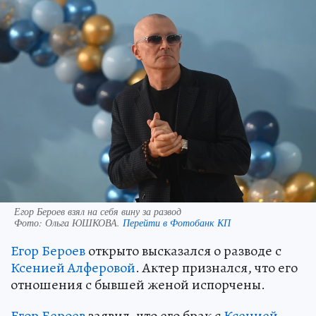
Егор Бероев взял на себя вину за развод
Фото:
Ольга ЮШКОВА.
Перейти в Фотобанк КП
Егор Бероев
открыто высказался о разводе с
Ксенией Алферовой
. Актер признался, что его
отношения с бывшей женой испорчены.
Егор Бероев
заявил, что его брак с
Ксенией