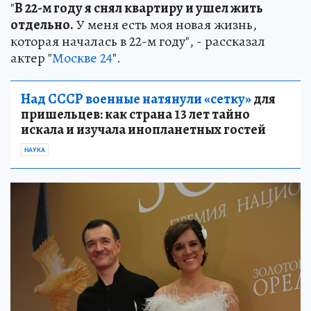
"
В 22-м году я снял квартиру и ушел жить
отдельно.
У меня есть моя новая жизнь,
которая началась в 22-м году", - рассказал
актер "
Москве 24
".
Над СССР военные натянули «сетку»
для
пришельцев: как страна 13 лет тайно
искала и изучала инопланетных гостей
НАУКА