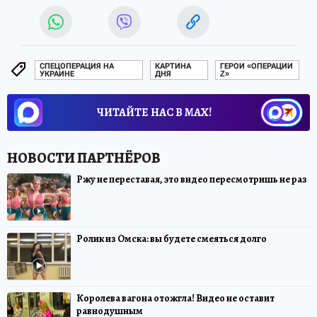
СПЕЦОПЕРАЦИЯ НА
КАРТИНА
ГЕРОИ «ОПЕРАЦИИ
УКРАИНЕ
ДНЯ
Z»
ЧИТАЙТЕ НАС В МАХ!
Ржу не переставая, это видео пересмотришь не раз
Ролик из Омска: вы будете смеяться долго
Королева вагона отожгла! Видео не оставит
равнодушным