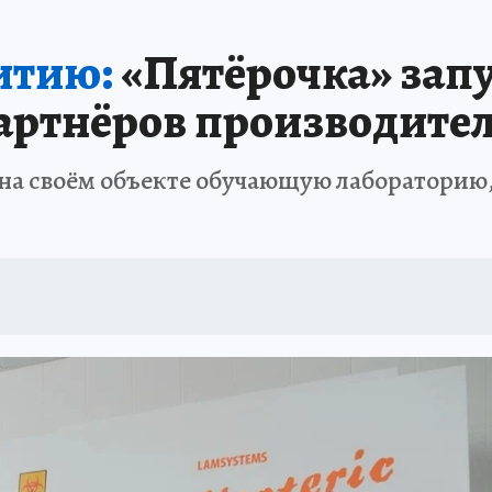
итию:
«Пятёрочка» зап
артнёров производите
 на своём объекте обучающую лабораторию