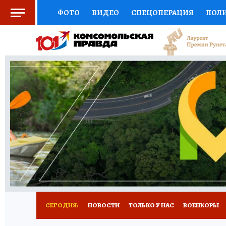
ФОТО
ВИДЕО
СПЕЦОПЕРАЦИЯ
ПОЛ
СОЦПОДДЕРЖКА
НАУКА
СПОРТ
КО
ВЫБОР ЭКСПЕРТОВ
ДОКТОР
ФИНАНС
КНИЖНАЯ ПОЛКА
ПРОГНОЗЫ НА СПОРТ
ПРЕСС-ЦЕНТР
НЕДВИЖИМОСТЬ
ТЕЛЕ
РАДИО КП
РЕКЛАМА
ТЕСТЫ
НОВОЕ 
СЕГОДНЯ:
НОВОСТИ
ТОЛЬКО У НАС
ВОЕНКОРЫ