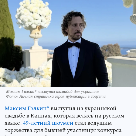
Максим Галкин* выступил тамадой для украинцев
Фото:
Личная страничка героя публикации в соцсети.
Максим Галкин*
выступил на украинской
свадьбе в Каннах, которая велась на русском
языке.
49-летний шоумен
стал ведущим
торжества для бывшей участницы конкурса