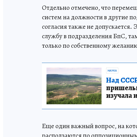
Отдельно отмечено, что переме
систем на должности в другие по
согласия также не допускается. 
службу в подразделения БпС, та
только по собственному желани
НАУКА
Над СССР
пришельце
изучала 
Еще один важный вопрос, на кото
расползаются по оппозиционным