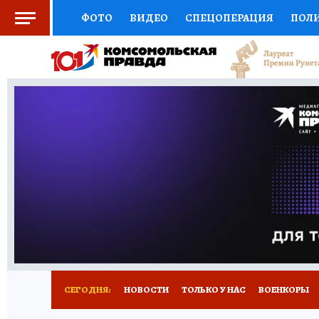
ФОТО
ВИДЕО
СПЕЦОПЕРАЦИЯ
ПОЛ
СОЦПОДДЕРЖКА
НАУКА
СПОРТ
КО
ВЫБОР ЭКСПЕРТОВ
ДОКТОР
ФИНАНС
КНИЖНАЯ ПОЛКА
ПРОГНОЗЫ НА СПОРТ
ПРЕСС-ЦЕНТР
НЕДВИЖИМОСТЬ
ТЕЛЕ
РАДИО КП
РЕКЛАМА
ТЕСТЫ
НОВОЕ 
СЕГОДНЯ:
НОВОСТИ
ТОЛЬКО У НАС
ВОЕНКОРЫ