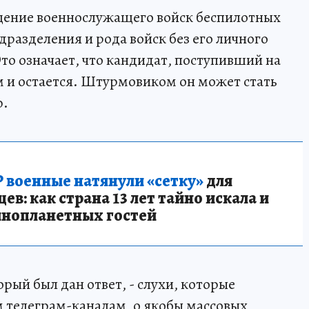
щение военнослужащего войск беспилотных
дразделения и рода войск без его личного
Это означает, что кандидат, поступивший на
м и остается. Штурмовиком он может стать
ю.
 военные натянули «сетку»
для
в: как страна 13 лет тайно искала и
инопланетных гостей
рый был дан ответ, - слухи, которые
 телеграм-каналам, о якобы массовых