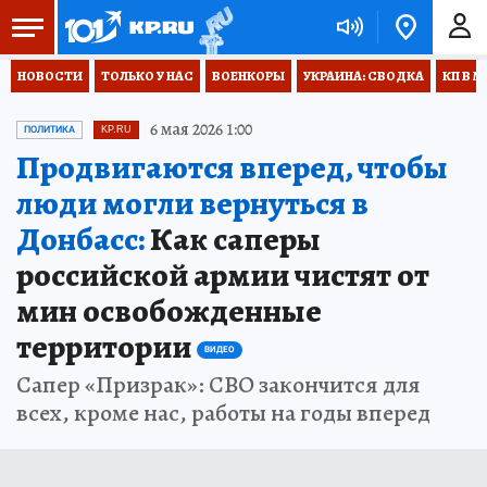
НОВОСТИ
ТОЛЬКО У НАС
ВОЕНКОРЫ
УКРАИНА: СВОДКА
КП В М
6 мая 2026 1:00
ПОЛИТИКА
KP.RU
Продвигаются вперед, чтобы
люди могли вернуться в
Донбасс:
Как саперы
российской армии чистят от
мин освобожденные
территории
ВИДЕО
Сапер «Призрак»: СВО закончится для
всех, кроме нас, работы на годы вперед