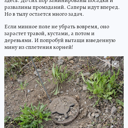
здесь. До сих пор заминированы посадки и
развалины промзданий. Саперы идут вперед.
Но в тылу остается много задач.
Если минное поле не убрать вовремя, оно
зарастет травой, кустами, а потом и
деревьями. И попробуй вытащи взведенную
мину из сплетения корней!