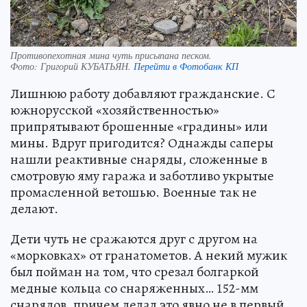
Противопехотная мина чуть присыпана песком.
Фото:
Григорий КУБАТЬЯН.
Перейти в Фотобанк КП
Лишнюю работу добавляют гражданские. С
южнорусской «хозяйственностью»
припрятывают брошенные «градины» или
мины. Вдруг пригодится? Однажды саперы
нашли реактивные снаряды, сложенные в
смотровую яму гаража и заботливо укрытые
промасленной ветошью. Военные так не
делают.
Дети чуть не сражаются друг с другом на
«морковках» от гранатометов. А некий мужик
был пойман на том, что срезал болгаркой
медные кольца со снаряженных… 152-мм
снарядов, причем делал это явно не в первый