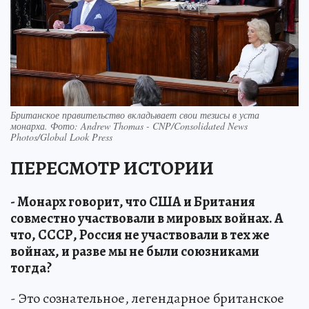
Британское правительство вкладывает свои тезисы в уста
монарха. Фото: Andrew Thomas - CNP/Consolidated News
Photos/Global Look Press
ПЕРЕСМОТР ИСТОРИИ
- Монарх говорит, что США и Британия
совместно участвовали в мировых войнах. А
что, СССР, Россия не участвовали в тех же
войнах, и разве мы не были союзниками
тогда?
- Это сознательное, легендарное британское