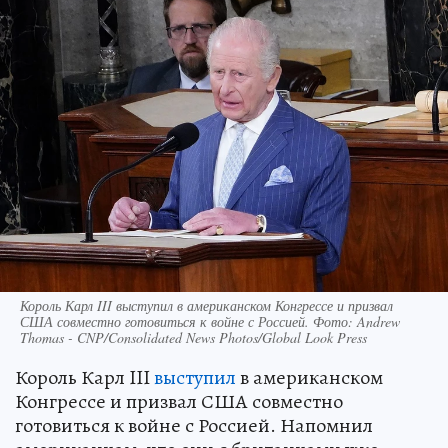
Король Карл III выступил в американском Конгрессе и призвал
США совместно готовиться к войне с Россией. Фото: Andrew
Thomas - CNP/Consolidated News Photos/Global Look Press
Король Карл III
выступил
в американском
Конгрессе и призвал США совместно
готовиться к войне с Россией. Напомнил