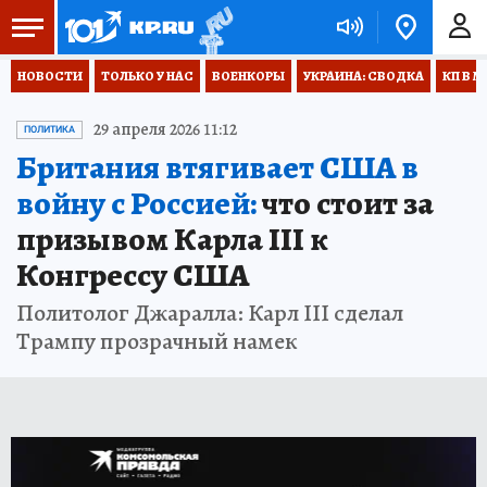
НОВОСТИ
ТОЛЬКО У НАС
ВОЕНКОРЫ
УКРАИНА: СВОДКА
КП В М
29 апреля 2026 11:12
ПОЛИТИКА
Британия втягивает США в
войну с Россией:
что стоит за
призывом Карла III к
Конгрессу США
Политолог Джаралла: Карл III сделал
Трампу прозрачный намек