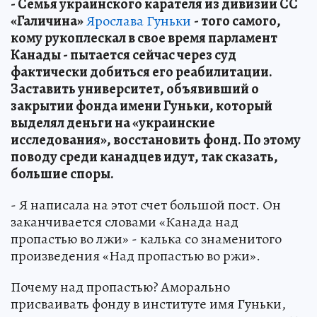
- Семья украинского карателя из дивизии СС
«Галичина»
Ярослава Гуньки
- того самого,
кому рукоплескал в свое время парламент
Канады - пытается сейчас через суд
фактически добиться его реабилитации.
Заставить университет, объявивший о
закрытии фонда имени Гуньки, который
выделял деньги на «украинские
исследования», восстановить фонд. По этому
поводу среди канадцев идут, так сказать,
большие споры.
- Я написала на этот счет большой пост. Он
заканчивается словами «Канада над
пропастью во лжи» - калька со знаменитого
произведения «Над пропастью во ржи».
Почему над пропастью? Аморально
присваивать фонду в институте имя Гуньки,