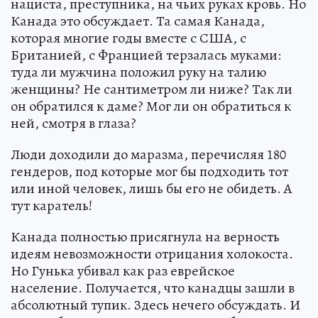
нациста, преступника, на чьих руках кровь. Но
Канада это обсуждает. Та самая Канада,
которая многие годы вместе с США, с
Британией, с Францией терзалась муками:
туда ли мужчина положил руку на талию
женщины? Не сантиметром ли ниже? Так ли
он обратился к даме? Мог ли он обратиться к
ней, смотря в глаза?
Люди доходили до маразма, перечисляя 180
гендеров, под которые мог бы подходить тот
или иной человек, лишь бы его не обидеть. А
тут каратель!
Канада полностью присягнула на верность
идеям невозможности отрицания холокоста.
Но Гунька убивал как раз еврейское
население. Получается, что канадцы зашли в
абсолютный тупик. Здесь нечего обсуждать. И