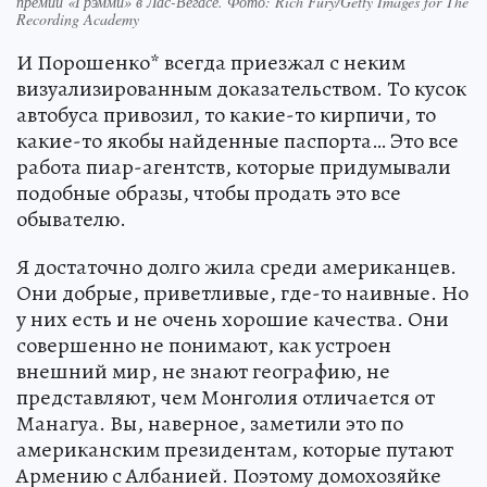
премии «Грэмми» в Лас-Вегасе. Фото: Rich Fury/Getty Images for The
Recording Academy
И Порошенко* всегда приезжал с неким
визуализированным доказательством. То кусок
автобуса привозил, то какие-то кирпичи, то
какие-то якобы найденные паспорта… Это все
работа пиар-агентств, которые придумывали
подобные образы, чтобы продать это все
обывателю.
Я достаточно долго жила среди американцев.
Они добрые, приветливые, где-то наивные. Но
у них есть и не очень хорошие качества. Они
совершенно не понимают, как устроен
внешний мир, не знают географию, не
представляют, чем Монголия отличается от
Манагуа. Вы, наверное, заметили это по
американским президентам, которые путают
Армению с Албанией. Поэтому домохозяйке