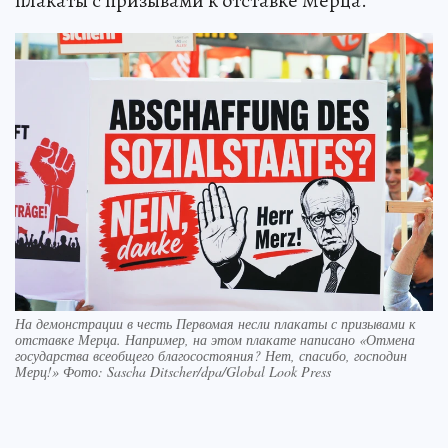
плакаты с призывами к отставке Мерца.
На демонстрации в честь Первомая несли плакаты с призывами к
отставке Мерца. Например, на этом плакате написано «Отмена
государства всеобщего благосостояния? Нет, спасибо, господин
Мерц!» Фото: Sascha Ditscher/dpa/Global Look Press