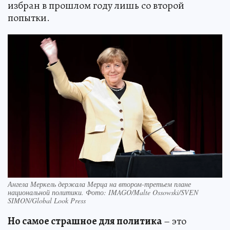
избран в прошлом году лишь со второй
попытки.
Ангела Меркель держала Мерца на втором-третьем плане
национальной политики. Фото: IMAGO/Malte Ossowski/SVEN
SIMON/Global Look Press
Но самое страшное для политика
– это