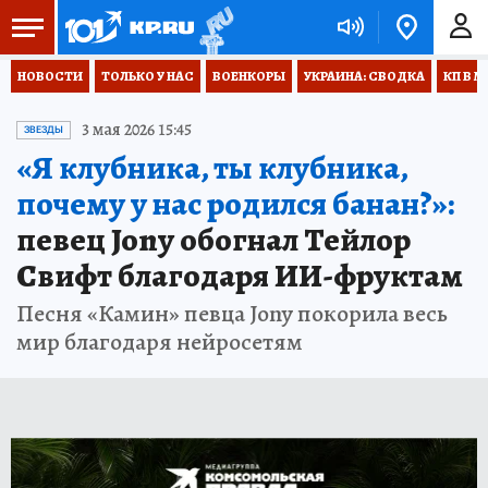
НОВОСТИ
ТОЛЬКО У НАС
ВОЕНКОРЫ
УКРАИНА: СВОДКА
КП В М
3 мая 2026 15:45
ЗВЕЗДЫ
«Я клубника, ты клубника,
почему у нас родился банан?»:
певец Jony обогнал Тейлор
Свифт благодаря ИИ-фруктам
Песня «Камин» певца Jony покорила весь
мир благодаря нейросетям