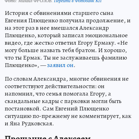
Фото:
Михаил ФРОЛОВ.
Перейти в Фотобанк КП
История с обвинениями старшего сына
Евгения Плющенко получила продолжение, и
на этот раз в нее вмешался Александр
Плющенко, который записал эмоциональное
видео, где жестко ответил Егору Ермаку. «Не
могу больше назвать тебя братом. И хорошо,
что ты Ермак. Ты не заслуживаешь фамилию
Плющенко», —
заявил он
.
По словам Александра, многие обвинения не
соответствуют действительности: он
напомнил, что семья помогала Егору, а
скандальные кадры с парковки могли быть
постановкой. Сам Евгений Плющенко
ситуацию по-прежнему не комментирует, как
и Яна Рудковская.
Прощание с Алексеем