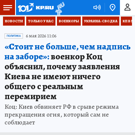
НОВОСТИ
ТОЛЬКО У НАС
ВОЕНКОРЫ
УКРАИНА: СВОДКА
КП В М
6 мая 2026 11:06
ПОЛИТИКА
«Стоит не больше, чем надпись
на заборе»:
военкор Коц
объяснил, почему заявления
Киева не имеют ничего
общего с реальным
перемирием
Коц: Киев обвиняет РФ в срыве режима
прекращения огня, который сам не
соблюдает