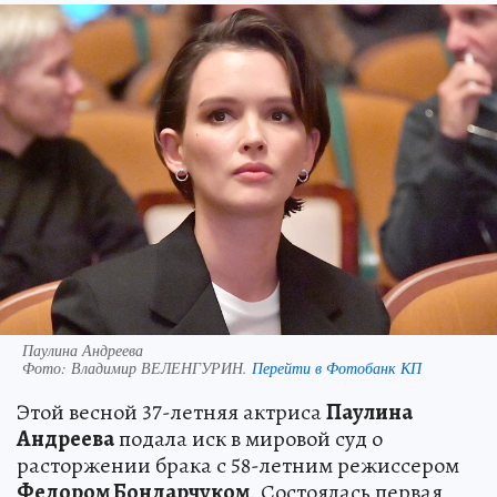
Паулина Андреева
Фото:
Владимир ВЕЛЕНГУРИН.
Перейти в Фотобанк КП
Этой весной 37-летняя актриса
Паулина
Андреева
подала иск в мировой суд о
расторжении брака с 58-летним режиссером
Федором Бондарчуком
. Состоялась первая,