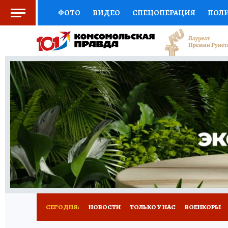
ФОТО
ВИДЕО
СПЕЦОПЕРАЦИЯ
ПОЛ
СОЦПОДДЕРЖКА
НАУКА
СПОРТ
КО
ВЫБОР ЭКСПЕРТОВ
ДОКТОР
ФИНАНС
КНИЖНАЯ ПОЛКА
ПРОГНОЗЫ НА СПОРТ
ПРЕСС-ЦЕНТР
НЕДВИЖИМОСТЬ
ТЕЛЕ
РАДИО КП
РЕКЛАМА
ТЕСТЫ
НОВОЕ 
СЕГОДНЯ:
НОВОСТИ
ТОЛЬКО У НАС
ВОЕНКОРЫ