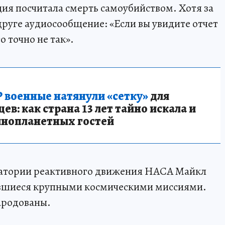
я посчитала смерть самоубийством. Хотя за
друге аудиосообщение: «Если вы увидите отчет
то точно не так».
 военные натянули «сетку»
для
в: как страна 13 лет тайно искала и
инопланетных гостей
ратории реактивного движения НАСА Майкл
авшиеся крупными космическими миссиями.
ародованы.