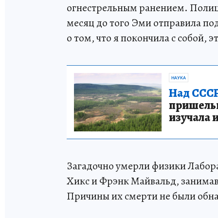
огнестрельным ранением. Полици
месяц до того Эми отправила по
о том, что я покончила с собой, э
НАУКА
Над СССР
пришельце
изучала 
Загадочно умерли физики Лабо
Хикс и Фрэнк Майвальд, заним
Причины их смерти не были обн