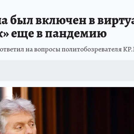
а был включен в вирт
к» еще в пандемию
 ответил на вопросы политобозревателя KP