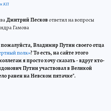
нк КП
тва
Дмитрий Песков
ответил на вопросы
андра Гамова
 пожалуйста, Владимир Путин своего отца
ертный полк»
? То есть, на сайте этого
ллегам я просто хочу сказать - вдруг кто-
идонович Путин участвовал в Великой
ло ранен на Невском пятачке".