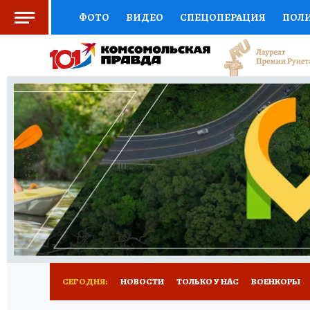
ФОТО
ВИДЕО
СПЕЦОПЕРАЦИЯ
ПОЛ
СОЦПОДДЕРЖКА
НАУКА
СПОРТ
КО
ВЫБОР ЭКСПЕРТОВ
ДОКТОР
ФИНАНС
КНИЖНАЯ ПОЛКА
ПРОГНОЗЫ НА СПОРТ
ПРЕСС-ЦЕНТР
НЕДВИЖИМОСТЬ
ТЕЛЕ
РАДИО КП
РЕКЛАМА
ТЕСТЫ
НОВОЕ 
СЕГОДНЯ:
НОВОСТИ
ТОЛЬКО У НАС
ВОЕНКОРЫ