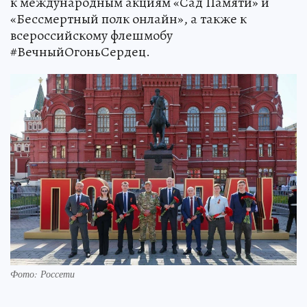
к международным акциям «Сад Памяти» и
«Бессмертный полк онлайн», а также к
всероссийскому флешмобу
#ВечныйОгоньСердец.
Фото: Россети