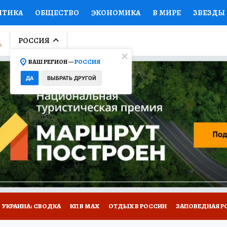
ИТИКА
ОБЩЕСТВО
ЭКОНОМИКА
В МИРЕ
ЗВЕЗДЫ
ЛУМНИСТЫ
ПРОИСШЕСТВИЯ
НАЦИОНАЛЬНЫЕ ПРОЕК
РОССИЯ
ВАШ РЕГИОН —
РОССИЯ
Ы
ОТКРЫВАЕМ МИР
Я ЗНАЮ
СЕМЬЯ
ЖЕНСКИЕ СЕ
ДА
ВЫБРАТЬ ДРУГОЙ
ПРОМОКОДЫ
СЕРИАЛЫ
СПЕЦПРОЕКТЫ
ДЕФИЦИТ
ВИЗОР
КОЛЛЕКЦИИ
КОНКУРСЫ
РАБОТА У НАС
ГИ
НА САЙТЕ
УКРАИНА: СВОДКА
КП В МАХ
ОТДЫХ В РОССИИ
ЗАПОВЕДНАЯ Р