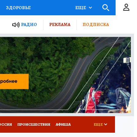
ЗДОРОВЬЕ
ЕЩЕ
ТЫ РОССИИ
РАДИО
РЕКЛАМА
ПОДПИСКА
КРЕТЫ
ПУТЕВОДИТЕЛЬ
 ЖЕЛЕЗА
ТУРИЗМ
Д ПОТРЕБИТЕЛЯ
ВСЕ О КП
ОССИЯ
ПРОИСШЕСТВИЯ
АФИША
ЕЩЕ