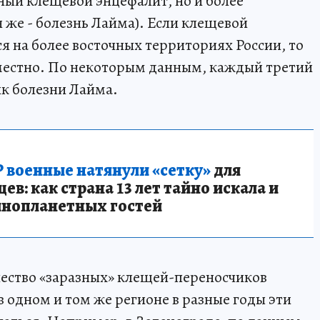
ный клещевой энцефалит, но и более
 же - болезнь Лайма). Если клещевой
я на более восточных территориях России, то
местно. По некоторым данным, каждый третий
к болезни Лайма.
 военные натянули «сетку»
для
в: как страна 13 лет тайно искала и
инопланетных гостей
ичество «заразных» клещей-переносчиков
в одном и том же регионе в разные годы эти