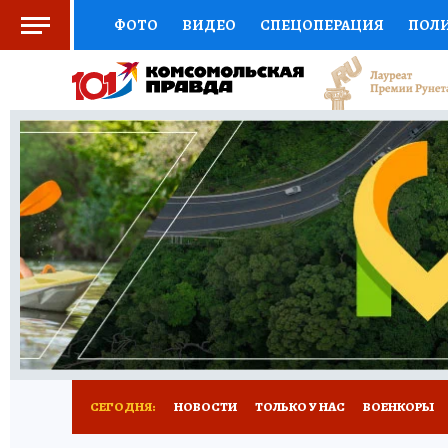
ФОТО
ВИДЕО
СПЕЦОПЕРАЦИЯ
ПОЛ
СОЦПОДДЕРЖКА
НАУКА
СПОРТ
КО
ВЫБОР ЭКСПЕРТОВ
ДОКТОР
ФИНАНС
КНИЖНАЯ ПОЛКА
ПРОГНОЗЫ НА СПОРТ
ПРЕСС-ЦЕНТР
НЕДВИЖИМОСТЬ
ТЕЛЕ
РАДИО КП
РЕКЛАМА
ТЕСТЫ
НОВОЕ 
СЕГОДНЯ:
НОВОСТИ
ТОЛЬКО У НАС
ВОЕНКОРЫ