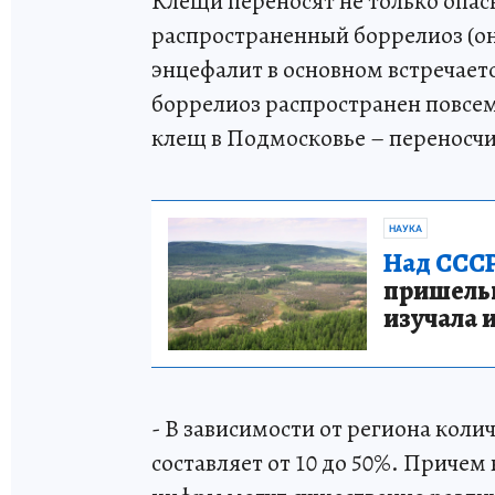
Клещи переносят не только опас
распространенный боррелиоз (он
энцефалит в основном встречаетс
боррелиоз распространен повсе
клещ в Подмосковье – переносчи
НАУКА
Над СССР
пришельце
изучала 
- В зависимости от региона кол
составляет от 10 до 50%. Причем 