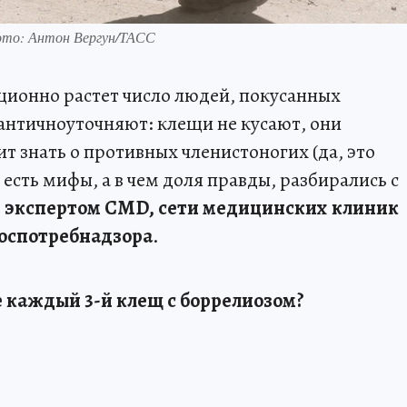
Фото: Антон Вергун/ТАСС
ционно растет число людей, покусанных
античноуточняют: клещи не кусают, они
т знать о противных членистоногих (да, это
 есть мифы, а в чем доля правды, разбирались с
 экспертом CMD, сети медицинских клиник
оспотребнадзора
.
ье каждый 3-й клещ с боррелиозом?