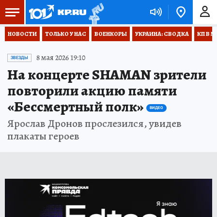
НОВОСТИ
ТОЛЬКО У НАС
ВОЕНКОРЫ
УКРАИНА: СВОДКА
КП В М
8 мая 2026 19:10
ЗВЕЗДЫ
На концерте SHAMAN зрители
повторили акцию памяти
«Бессмертный полк»
ВИДЕО
Ярослав Дронов прослезился, увидев
плакаты героев