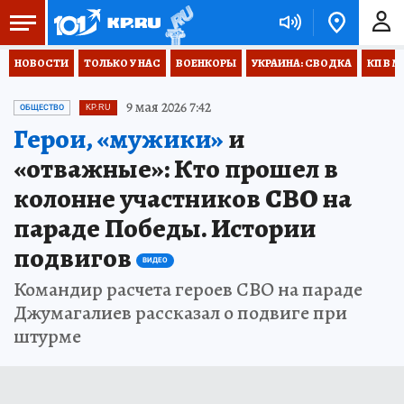
НОВОСТИ
ТОЛЬКО У НАС
ВОЕНКОРЫ
УКРАИНА: СВОДКА
КП В М
9 мая 2026 7:42
ОБЩЕСТВО
KP.RU
Герои, «мужики»
и
«отважные»: Кто прошел в
колонне участников СВО на
параде Победы. Истории
подвигов
ВИДЕО
Командир расчета героев СВО на параде
Джумагалиев рассказал о подвиге при
штурме