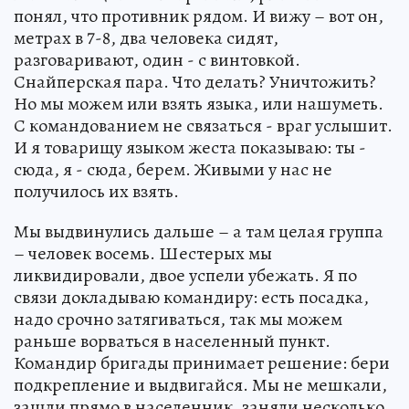
понял, что противник рядом. И вижу – вот он,
метрах в 7-8, два человека сидят,
разговаривают, один - с винтовкой.
Снайперская пара. Что делать? Уничтожить?
Но мы можем или взять языка, или нашуметь.
С командованием не связаться - враг услышит.
И я товарищу языком жеста показываю: ты -
сюда, я - сюда, берем. Живыми у нас не
получилось их взять.
Мы выдвинулись дальше – а там целая группа
– человек восемь. Шестерых мы
ликвидировали, двое успели убежать. Я по
связи докладываю командиру: есть посадка,
надо срочно затягиваться, так мы можем
раньше ворваться в населенный пункт.
Командир бригады принимает решение: бери
подкрепление и выдвигайся. Мы не мешкали,
зашли прямо в населенник, заняли несколько