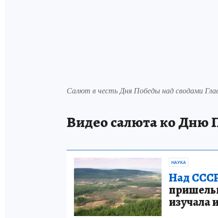
Салют в честь Дня Победы над сводами Гла
Видео салюта ко Дню 
НАУКА
Над СССР
пришельце
изучала 