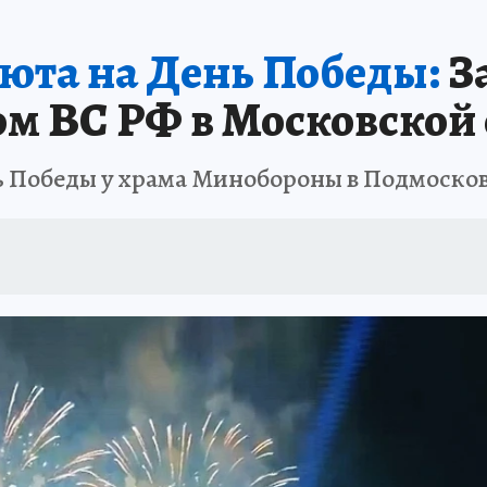
люта на День Победы:
З
м ВС РФ в Московской 
ь Победы у храма Минобороны в Подмоско