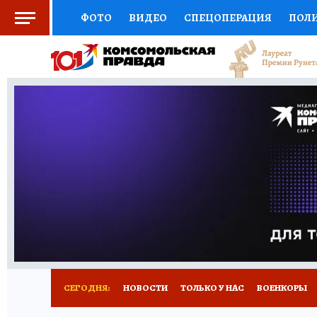
ФОТО
ВИДЕО
СПЕЦОПЕРАЦИЯ
ПОЛ
СОЦПОДДЕРЖКА
НАУКА
СПОРТ
КО
ВЫБОР ЭКСПЕРТОВ
ДОКТОР
ФИНАНС
КНИЖНАЯ ПОЛКА
ПРОГНОЗЫ НА СПОРТ
ПРЕСС-ЦЕНТР
НЕДВИЖИМОСТЬ
ТЕЛЕ
РАДИО КП
РЕКЛАМА
ТЕСТЫ
НОВОЕ 
СЕГОДНЯ:
НОВОСТИ
ТОЛЬКО У НАС
ВОЕНКОРЫ