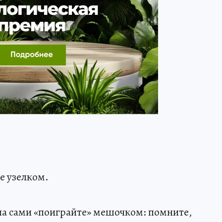
е узелком.
ала сами «поиграйте» мешочком: помните,