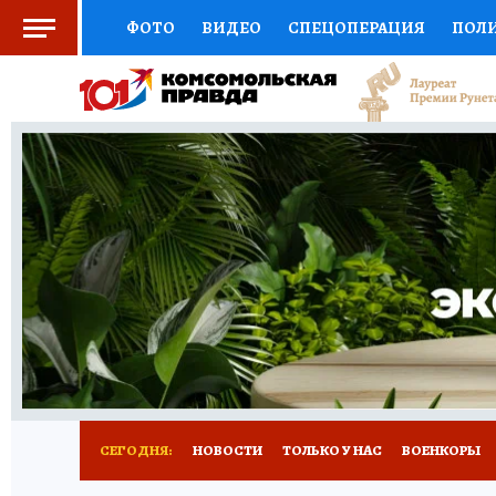
ФОТО
ВИДЕО
СПЕЦОПЕРАЦИЯ
ПОЛ
СОЦПОДДЕРЖКА
НАУКА
СПОРТ
КО
ВЫБОР ЭКСПЕРТОВ
ДОКТОР
ФИНАНС
КНИЖНАЯ ПОЛКА
ПРОГНОЗЫ НА СПОРТ
ПРЕСС-ЦЕНТР
НЕДВИЖИМОСТЬ
ТЕЛЕ
РАДИО КП
РЕКЛАМА
ТЕСТЫ
НОВОЕ 
СЕГОДНЯ:
НОВОСТИ
ТОЛЬКО У НАС
ВОЕНКОРЫ