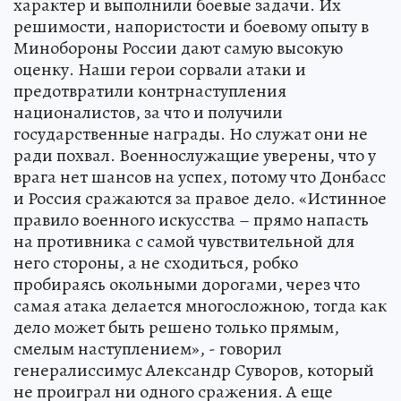
характер и выполнили боевые задачи. Их
решимости, напористости и боевому опыту в
Минобороны России дают самую высокую
оценку. Наши герои сорвали атаки и
предотвратили контрнаступления
националистов, за что и получили
государственные награды. Но служат они не
ради похвал. Военнослужащие уверены, что у
врага нет шансов на успех, потому что Донбасс
и Россия сражаются за правое дело. «Истинное
правило военного искусства – прямо напасть
на противника с самой чувствительной для
него стороны, а не сходиться, робко
пробираясь окольными дорогами, через что
самая атака делается многосложною, тогда как
дело может быть решено только прямым,
смелым наступлением», - говорил
генералиссимус Александр Суворов, который
не проиграл ни одного сражения. А еще