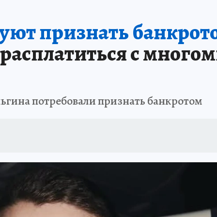
уют признать банкрот
 расплатиться с мног
ьгина потребовали признать банкротом