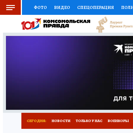
ФОТО
ВИДЕО
СПЕЦОПЕРАЦИЯ
ПОЛ
СОЦПОДДЕРЖКА
НАУКА
СПОРТ
КО
ВЫБОР ЭКСПЕРТОВ
ДОКТОР
ФИНАНС
КНИЖНАЯ ПОЛКА
ПРОГНОЗЫ НА СПОРТ
ПРЕСС-ЦЕНТР
НЕДВИЖИМОСТЬ
ТЕЛЕ
РАДИО КП
РЕКЛАМА
ТЕСТЫ
НОВОЕ 
СЕГОДНЯ:
НОВОСТИ
ТОЛЬКО У НАС
ВОЕНКОРЫ