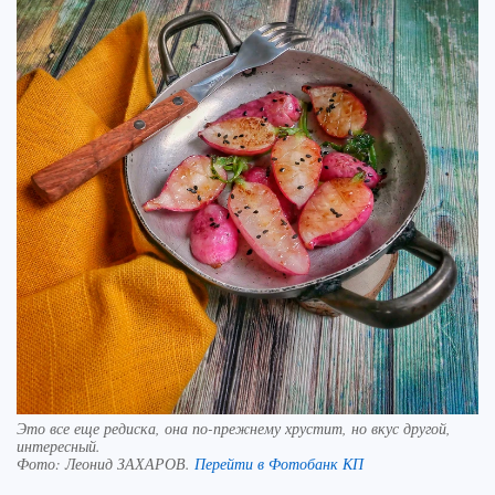
Это все еще редиска, она по-прежнему хрустит, но вкус другой,
интересный.
Фото:
Леонид ЗАХАРОВ.
Перейти в Фотобанк КП