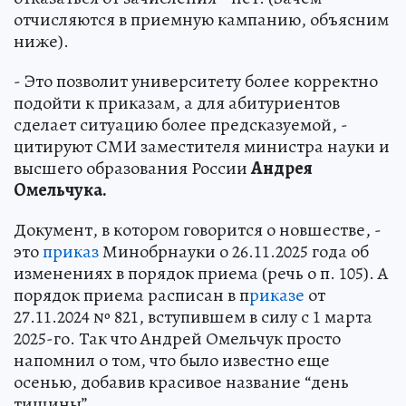
отчисляются в приемную кампанию, объясним
ниже).
- Это позволит университету более корректно
подойти к приказам, а для абитуриентов
сделает ситуацию более предсказуемой, -
цитируют СМИ заместителя министра науки и
высшего образования России
Андрея
Омельчука.
Документ, в котором говорится о новшестве, -
это
приказ
Минобрнауки о 26.11.2025 года об
изменениях в порядок приема (речь о п. 105). А
порядок приема расписан в п
риказе
от
27.11.2024 № 821, вступившем в силу с 1 марта
2025-го. Так что Андрей Омельчук просто
напомнил о том, что было известно еще
осенью, добавив красивое название “день
тишины”.