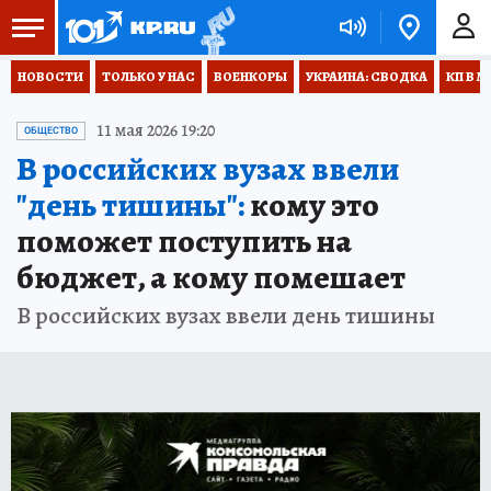
НОВОСТИ
ТОЛЬКО У НАС
ВОЕНКОРЫ
УКРАИНА: СВОДКА
КП В М
11 мая 2026 19:20
ОБЩЕСТВО
В российских вузах ввели
"день тишины":
кому это
поможет поступить на
бюджет, а кому помешает
В российских вузах ввели день тишины