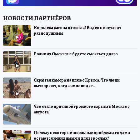
Королева вагона отожгла! Видео не оставит
равнодушным
Ролик из Омска: вы будете смеяться долго
Скрытая камера на пляже Крыма: Что люди
вытворяют, когда их не видят...
Что стало причиной громкого взрыва в Москве 7
августа
Почему некоторые школьные проблемы годами
остаются невидимыми для взрослых?