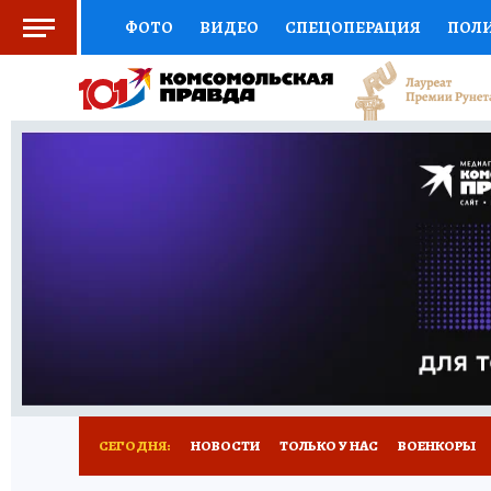
ФОТО
ВИДЕО
СПЕЦОПЕРАЦИЯ
ПОЛ
СОЦПОДДЕРЖКА
НАУКА
СПОРТ
КО
ВЫБОР ЭКСПЕРТОВ
ДОКТОР
ФИНАНС
КНИЖНАЯ ПОЛКА
ПРОГНОЗЫ НА СПОРТ
ПРЕСС-ЦЕНТР
НЕДВИЖИМОСТЬ
ТЕЛЕ
РАДИО КП
РЕКЛАМА
ТЕСТЫ
НОВОЕ 
СЕГОДНЯ:
НОВОСТИ
ТОЛЬКО У НАС
ВОЕНКОРЫ