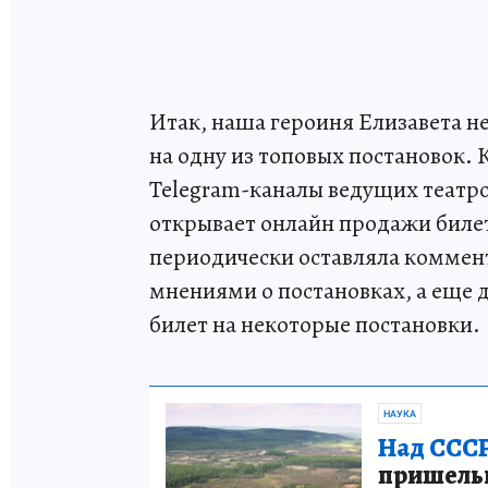
Итак, наша героиня Елизавета н
на одну из топовых постановок. 
Telegram-каналы ведущих театро
открывает онлайн продажи билет
периодически оставляла коммент
мнениями о постановках, а еще д
билет на некоторые постановки.
НАУКА
Над СССР
пришельце