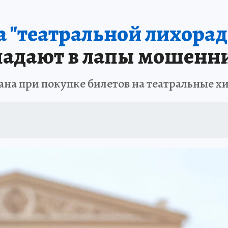
 "театральной лихорад
падают в лапы мошенн
а при покупке билетов на театральные х