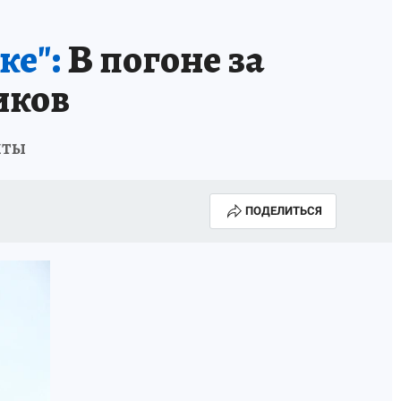
ке":
В погоне за
иков
иты
ПОДЕЛИТЬСЯ