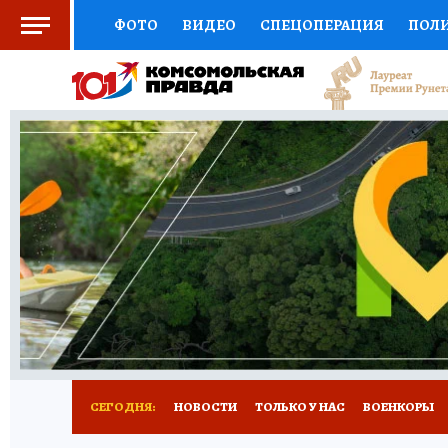
ФОТО
ВИДЕО
СПЕЦОПЕРАЦИЯ
ПОЛ
СОЦПОДДЕРЖКА
НАУКА
СПОРТ
КО
ВЫБОР ЭКСПЕРТОВ
ДОКТОР
ФИНАНС
КНИЖНАЯ ПОЛКА
ПРОГНОЗЫ НА СПОРТ
ПРЕСС-ЦЕНТР
НЕДВИЖИМОСТЬ
ТЕЛЕ
РАДИО КП
РЕКЛАМА
ТЕСТЫ
НОВОЕ 
СЕГОДНЯ:
НОВОСТИ
ТОЛЬКО У НАС
ВОЕНКОРЫ