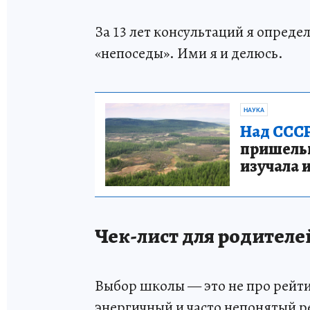
За 13 лет консультаций я опреде
«непоседы». Ими я и делюсь.
НАУКА
Над СССР
пришельце
изучала 
Чек-лист для родителе
Выбор школы — это не про рейтин
энергичный и часто непонятый р