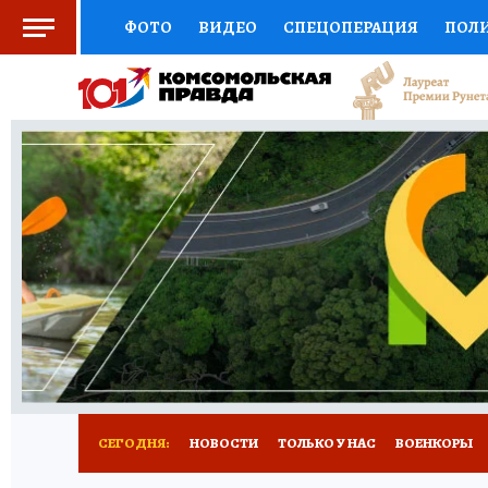
ФОТО
ВИДЕО
СПЕЦОПЕРАЦИЯ
ПОЛ
СОЦПОДДЕРЖКА
НАУКА
СПОРТ
КО
ВЫБОР ЭКСПЕРТОВ
ДОКТОР
ФИНАНС
КНИЖНАЯ ПОЛКА
ПРОГНОЗЫ НА СПОРТ
ПРЕСС-ЦЕНТР
НЕДВИЖИМОСТЬ
ТЕЛЕ
РАДИО КП
РЕКЛАМА
ТЕСТЫ
НОВОЕ 
СЕГОДНЯ:
НОВОСТИ
ТОЛЬКО У НАС
ВОЕНКОРЫ