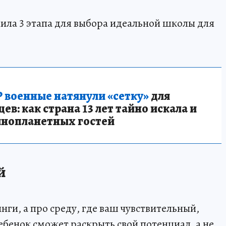
лила 3 этапа для выбора идеальной школы для
 военные натянули «сетку»
для
в: как страна 13 лет тайно искала и
инопланетных гостей
й
ги, а про среду, где ваш чувствительный,
ебенок сможет раскрыть свой потенциал, а не