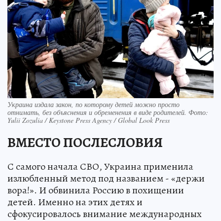
Украина издала закон, по которому детей можно просто
отнимать, без объяснения и обременения в виде родителей. Фото:
Yulii Zozulia / Keystone Press Agency / Global Look Press
ВМЕСТО ПОСЛЕСЛОВИЯ
С самого начала СВО, Украина применила
излюбленный метод под названием - «держи
вора!». И обвинила Россию в похищении
детей. Именно на этих детях и
сфокусировалось внимание международных