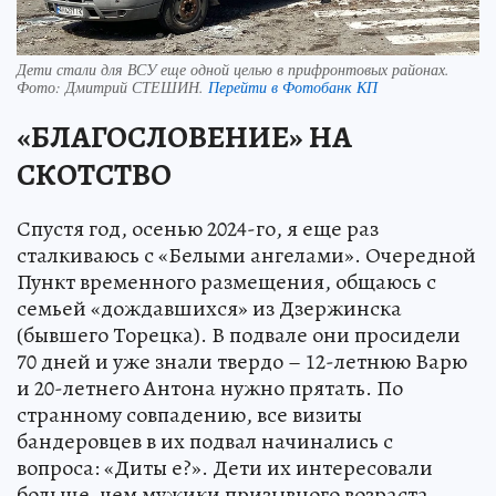
Дети стали для ВСУ еще одной целью в прифронтовых районах.
Фото:
Дмитрий СТЕШИН.
Перейти в Фотобанк КП
«БЛАГОСЛОВЕНИЕ» НА
СКОТСТВО
Спустя год, осенью 2024-го, я еще раз
сталкиваюсь с «Белыми ангелами». Очередной
Пункт временного размещения, общаюсь с
семьей «дождавшихся» из Дзержинска
(бывшего Торецка). В подвале они просидели
70 дней и уже знали твердо – 12-летнюю Варю
и 20-летнего Антона нужно прятать. По
странному совпадению, все визиты
бандеровцев в их подвал начинались с
вопроса: «Диты е?». Дети их интересовали
больше, чем мужики призывного возраста.