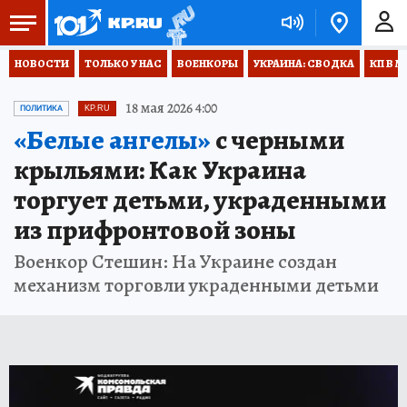
НОВОСТИ
ТОЛЬКО У НАС
ВОЕНКОРЫ
УКРАИНА: СВОДКА
КП В М
18 мая 2026 4:00
ПОЛИТИКА
KP.RU
«Белые ангелы»
с черными
крыльями: Как Украина
торгует детьми, украденными
из прифронтовой зоны
Военкор Стешин: На Украине создан
механизм торговли украденными детьми