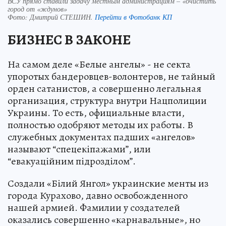
ВСУ прямо ставили задачу местным администрациям – «очистить
город от «ждунов»
Фото:
Дмитрий СТЕШИН.
Перейти в Фотобанк КП
БИЗНЕС В ЗАКОНЕ
На самом деле «Белые ангелы» - не секта
упоротых бандеровцев-волонтеров, не тайный
орден сатанистов, а совершенно легальная
организация, структура внутри Нацполиции
Украины. То есть, официальные власти,
полностью одобряют методы их работы. В
служебных документах падших «ангелов»
называют “спецекіпажами”, или
“евакуаційним підрозділом”.
Создали «Білий Янгол» украинские менты из
города Курахово, давно освобожденного
нашей армией. Фамилии у создателей
оказались совершенно «карнавальные», но