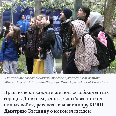
На Украине создан механизм торговли украденными детьми.
Фото: Mykola Miakshykov/Keystone Press Agency/Global Look Press
Практически каждый житель освобожденных
городов Донбасса, «дождавшийся» прихода
наших войск,
рассказывал военкору KP.RU
Дмитрию Стешину
о некой зловещей