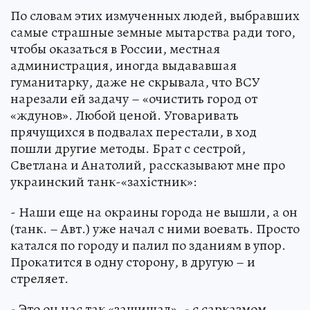
По словам этих измученных людей, выбравших
самые страшные земные мытарства ради того,
чтобы оказаться в России, местная
администрация, иногда выдававшая
гуманитарку, даже не скрывала, что ВСУ
нарезали ей задачу – «очистить город от
«ждунов». Любой ценой. Уговаривать
прячущихся в подвалах перестали, в ход
пошли другие методы. Брат с сестрой,
Светлана и Анатолий, рассказывают мне про
украинский танк-«захiстник»:
- Наши еще на окраины города не вышли, а он
(танк. – Авт.) уже начал с ними воевать. Просто
катался по городу и палил по зданиям в упор.
Прокатится в одну сторону, в другую – и
стреляет.
- Это он нас так «защищал», - с сарказмом