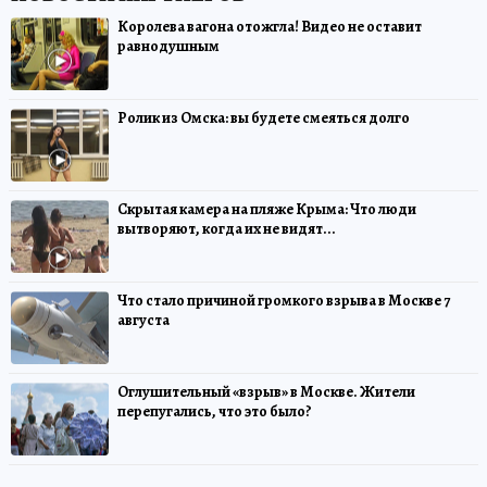
Королева вагона отожгла! Видео не оставит
равнодушным
Ролик из Омска: вы будете смеяться долго
Скрытая камера на пляже Крыма: Что люди
вытворяют, когда их не видят...
Что стало причиной громкого взрыва в Москве 7
августа
Оглушительный «взрыв» в Москве. Жители
перепугались, что это было?