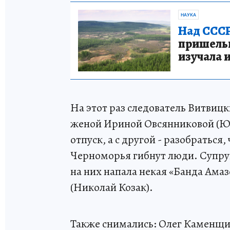
НАУКА
Над СССР
пришельце
изучала 
На этот раз следователь Витвиц
женой Ириной Овсянниковой (Юли
отпуск, а с другой - разобраться,
Черноморья гибнут люди. Супруг
на них напала некая «Банда Ама
(Николай Козак).
Также снимались: Олег Каменщи