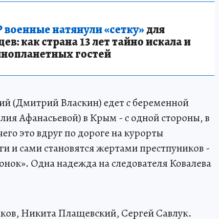
 военные натянули «сетку»
для
в: как страна 13 лет тайно искала и
инопланетных гостей
кий (Дмитрий Власкин) едет с беременной
я Афанасьевой) в Крым - с одной стороны, в
 чего это вдруг по дороге на курорты
и и сами становятся жертами престпуников -
зонок». Одна надежда на следователя Ковалева
ков, Никита Плащевский, Сергей Савлук.