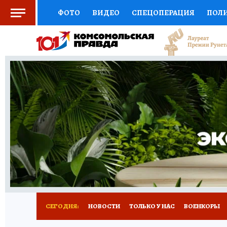
ФОТО
ВИДЕО
СПЕЦОПЕРАЦИЯ
ПОЛ
СОЦПОДДЕРЖКА
НАУКА
СПОРТ
КО
ВЫБОР ЭКСПЕРТОВ
ДОКТОР
ФИНАНС
КНИЖНАЯ ПОЛКА
ПРОГНОЗЫ НА СПОРТ
ПРЕСС-ЦЕНТР
НЕДВИЖИМОСТЬ
ТЕЛЕ
РАДИО КП
РЕКЛАМА
ТЕСТЫ
НОВОЕ 
СЕГОДНЯ:
НОВОСТИ
ТОЛЬКО У НАС
ВОЕНКОРЫ