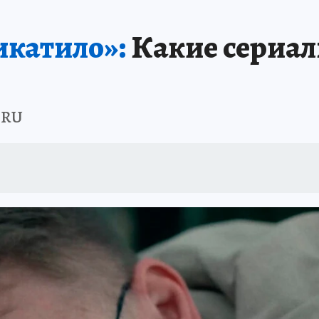
икатило»:
Какие сериал
.RU