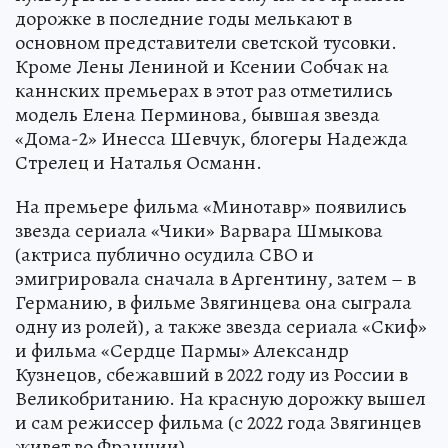
дорожке в последние годы мелькают в
основном представители светской тусовки.
Кроме Лены Лениной и Ксении Собчак на
каннских премьерах в этот раз отметились
модель Елена Перминова, бывшая звезда
«Дома-2» Инесса Шевчук, блогеры Надежда
Стрелец и Наталья Османн.
На премьере фильма «Минотавр» появились
звезда сериала «Чики» Варвара Шмыкова
(актриса публично осудила СВО и
эмигрировала сначала в Аргентину, затем – в
Германию, в фильме Звягинцева она сыграла
одну из ролей), а также звезда сериала «Скиф»
и фильма «Сердце Пармы» Александр
Кузнецов, сбежавший в 2022 году из России в
Великобританию. На красную дорожку вышел
и сам режиссер фильма (с 2022 года Звягинцев
живет во Франции).