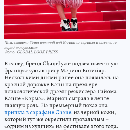
Пользователи Сети внешний вид Ксении не оценили и назвали ее
наряд «клоунским».
Фото:
GLOBAL LOOK PRESS.
К слову, бренд Chanel уже подвел известную
французскую актрису Марион Котийяр.
Несколькими днями ранее она появилась на
красной дорожке Канн на премьере
психологической драмы режиссера Гийома
Канне «Карма». Марион сыграла в ленте
главную роль. На премьерный показ она
пришла в сарафане Chanel
из черной кожи,
который тут же окрестили провальным –
«одним из худших» на фестивале этого года.