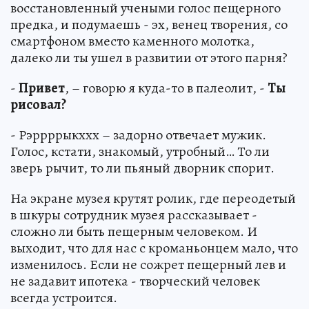
восстановленный учеными голос пещерного
предка, и подумаешь - эх, венец творения, со
смартфоном вместо каменного молотка,
далеко ли ты ушел в развитии от этого парня?
-
Привет
, – говорю я куда-то в палеолит, -
Ты
рисовал?
- Рэррррыкххх – задорно отвечает мужик.
Голос, кстати, знакомый, утробный… То ли
зверь рычит, то ли пьяный дворник спорит.
На экране музея крутят ролик, где переодетый
в шкуры сотрудник музея рассказывает -
сложно ли быть пещерным человеком. И
выходит, что для нас с кроманьонцем мало, что
изменилось. Если не сожрет пещерный лев и
не задавит ипотека - творческий человек
всегда устроится.