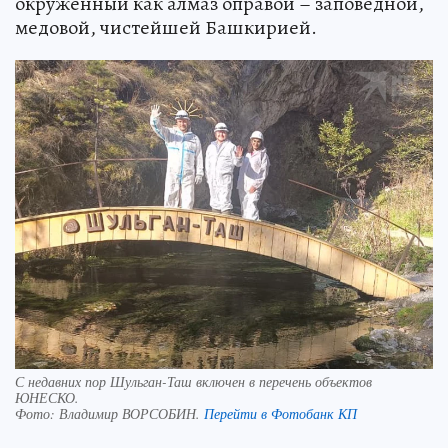
окруженный как алмаз оправой – заповедной,
медовой, чистейшей Башкирией.
С недавних пор Шульган-Таш включен в перечень объектов
ЮНЕСКО.
Фото:
Владимир ВОРСОБИН.
Перейти в Фотобанк КП