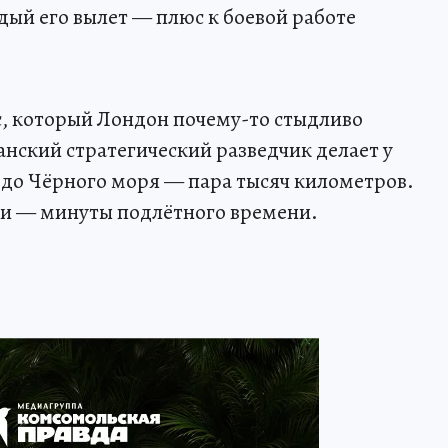
дый его вылет — плюс к боевой работе
с, который Лондон почему-то стыдливо
танский стратегический разведчик делает у
 до Чёрного моря — пара тысяч километров.
ни — минуты подлётного времени.
!