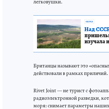
легковушки.
НАУКА
Над СССР
пришельце
изучала 
Британцы называют это «опасны
действовали в рамках приличий.
Rivet Joint — не турист с фотоа
радиоэлектронной разведки, ко
моря: снимает параметры наших 