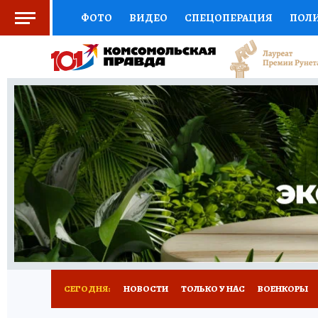
ФОТО
ВИДЕО
СПЕЦОПЕРАЦИЯ
ПОЛ
СОЦПОДДЕРЖКА
НАУКА
СПОРТ
КО
ВЫБОР ЭКСПЕРТОВ
ДОКТОР
ФИНАНС
КНИЖНАЯ ПОЛКА
ПРОГНОЗЫ НА СПОРТ
ПРЕСС-ЦЕНТР
НЕДВИЖИМОСТЬ
ТЕЛЕ
РАДИО КП
РЕКЛАМА
ТЕСТЫ
НОВОЕ 
СЕГОДНЯ:
НОВОСТИ
ТОЛЬКО У НАС
ВОЕНКОРЫ