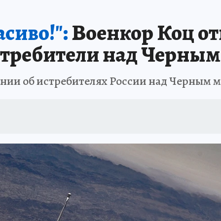
сиво!":
Военкор Коц от
стребители над Черны
нии об истребителях России над Черным 