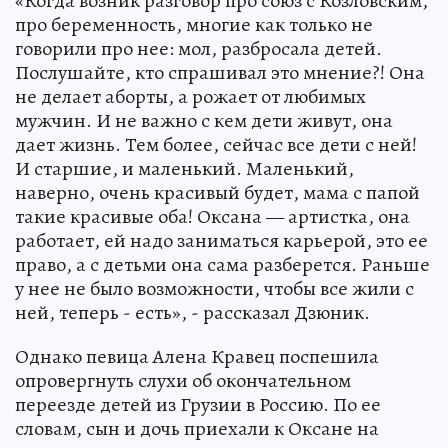
«Когда возник разговор про союз с Козловским,
про беременность, многие как только не
говорили про нее: мол, разбросала детей.
Послушайте, кто спрашивал это мнение?! Она
не делает аборты, а рожает от любимых
мужчин. И не важно с кем дети живут, она
дает жизнь. Тем более, сейчас все дети с ней!
И старшие, и маленький. Маленький,
наверно, очень красивый будет, мама с папой
такие красивые оба! Оксана — артистка, она
работает, ей надо заниматься карьерой, это ее
право, а с детьми она сама разберется. Раньше
у нее не было возможности, чтобы все жили с
ней, теперь - есть», - рассказал Дзюник.
Однако певица Алена Кравец поспешила
опровергнуть слухи об окончательном
переезде детей из Грузии в Россию. По ее
словам, сын и дочь приехали к Оксане на