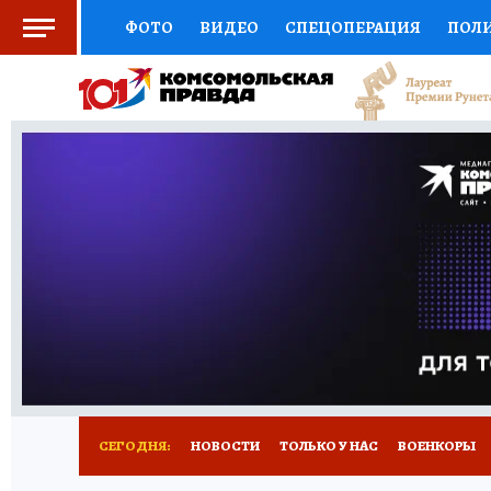
ФОТО
ВИДЕО
СПЕЦОПЕРАЦИЯ
ПОЛ
СОЦПОДДЕРЖКА
НАУКА
СПОРТ
КО
ВЫБОР ЭКСПЕРТОВ
ДОКТОР
ФИНАНС
КНИЖНАЯ ПОЛКА
ПРОГНОЗЫ НА СПОРТ
ПРЕСС-ЦЕНТР
НЕДВИЖИМОСТЬ
ТЕЛЕ
РАДИО КП
РЕКЛАМА
ТЕСТЫ
НОВОЕ 
СЕГОДНЯ:
НОВОСТИ
ТОЛЬКО У НАС
ВОЕНКОРЫ