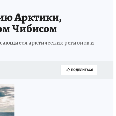
ию Арктики,
ом Чибисом
асающиеся арктических регионов и
ПОДЕЛИТЬСЯ