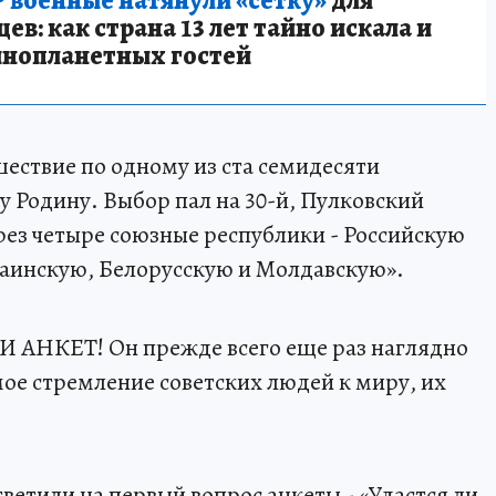
в: как страна 13 лет тайно искала и
инопланетных гостей
ествие по одному из ста семидесяти
Родину. Выбор пал на 30-й, Пулковский
ез четыре союзные республики - Российскую
раинскую, Белорусскую и Молдавскую».
АНКЕТ! Он прежде всего еще раз наглядно
ое стремление советских людей к миру, их
тили на первый вопрос анкеты - «Удастся ли