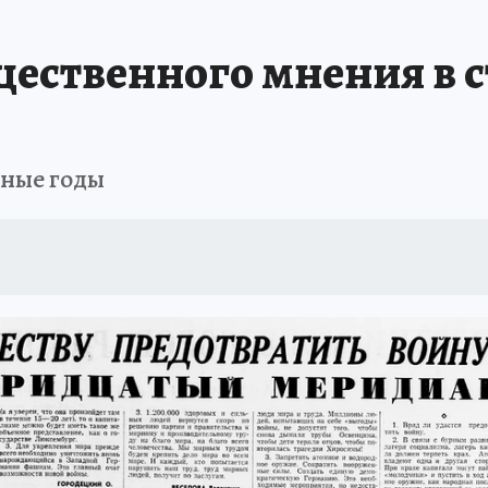
ественного мнения в с
зные годы