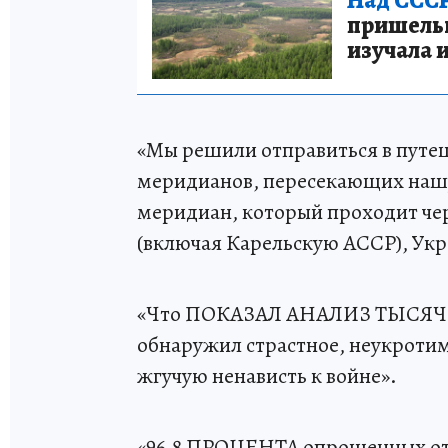
пришельце
изучала 
«Мы решили отправиться в путеш
меридианов, пересекающих нашу 
меридиан, который проходит чер
(включая Карельскую АССР), Ук
«Что ПОКАЗАЛ АНАЛИЗ ТЫСЯЧИ 
обнаружил страстное, неукротим
жгучую ненависть к войне».
«96,8 ПРОЦЕНТА опрошенных отве