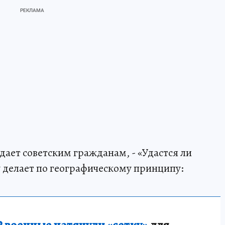
ает советским гражданам, - «Удастся ли
у делает по географическому принципу:
 военные натянули «сетку»
для