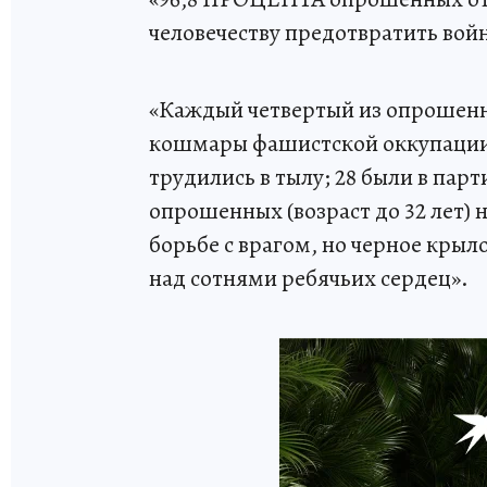
человечеству предотвратить войну
«Каждый четвертый из опрошенн
кошмары фашистской оккупации; 
трудились в тылу; 28 были в пар
опрошенных (возраст до 32 лет) 
борьбе с врагом, но черное кры
над сотнями ребячьих сердец».