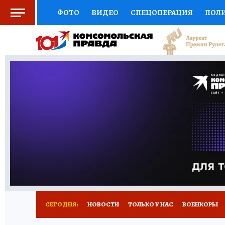
ФОТО
ВИДЕО
СПЕЦОПЕРАЦИЯ
ПОЛ
СОЦПОДДЕРЖКА
НАУКА
СПОРТ
КО
ВЫБОР ЭКСПЕРТОВ
ДОКТОР
ФИНАНС
КНИЖНАЯ ПОЛКА
ПРОГНОЗЫ НА СПОРТ
ПРЕСС-ЦЕНТР
НЕДВИЖИМОСТЬ
ТЕЛЕ
РАДИО КП
РЕКЛАМА
ТЕСТЫ
НОВОЕ 
СЕГОДНЯ:
НОВОСТИ
ТОЛЬКО У НАС
ВОЕНКОРЫ