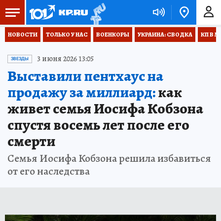
НОВОСТИ
ТОЛЬКО У НАС
ВОЕНКОРЫ
УКРАИНА: СВОДКА
КП В М
3 июня 2026 13:05
ЗВЕЗДЫ
Выставили пентхаус на
продажу за миллиард:
как
живет семья Иосифа Кобзона
спустя восемь лет после его
смерти
Семья Иосифа Кобзона решила избавиться
от его наследства