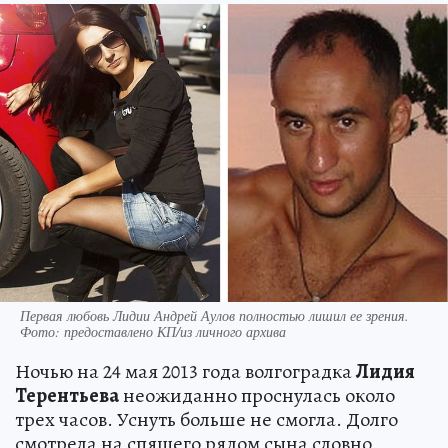
Первая любовь Лидии Андрей Аулов полностью лишил ее зрения.
Фото: предоставлено КП/из личного архива
Ночью на 24 мая 2013 года волгоградка
Лидия
Терентьева
неожиданно проснулась около
трех часов. Уснуть больше не смогла. Долго
смотрела на спящего рядом сына словно