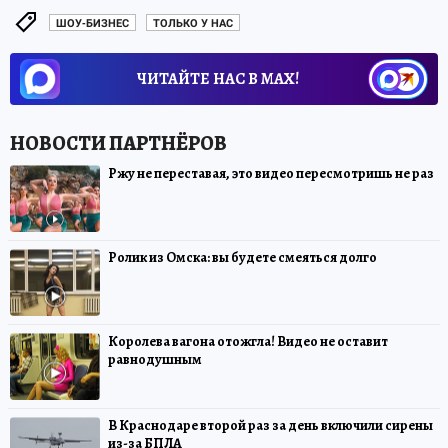
ШОУ-БИЗНЕС
ТОЛЬКО У НАС
ЧИТАЙТЕ НАС В МАХ!
Ржу не переставая, это видео пересмотришь не раз
Ролик из Омска: вы будете смеяться долго
Королева вагона отожгла! Видео не оставит
равнодушным
В Краснодаре второй раз за день включили сирены
из-за БПЛА