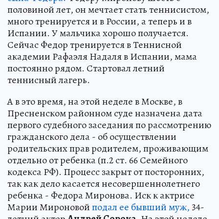
половиной лет, он мечтает стать теннисистом,
много тренируется и в России, а теперь и в
Испании. У мальчика хорошо получается.
Сейчас Федор тренируется в Теннисной
академии Рафаэля Надаля в Испании, мама
постоянно рядом. Стартовал летний
теннисный лагерь.
А в это время, на этой неделе в Москве, в
Пресненском районном суде назначена дата
первого судебного заседания по рассмотрению
гражданского дела - об осуществлении
родительских прав родителем, проживающим
отдельно от ребенка (п.2 ст. 66 Семейного
кодекса РФ). Процесс закрыт от посторонних,
так как дело касается несовершеннолетнего
ребенка - Федора Миронова. Иск к актрисе
Марии Мироновой
подал ее бывший муж,
34-
летний актер
Андрей Сорока
. На этой неделе