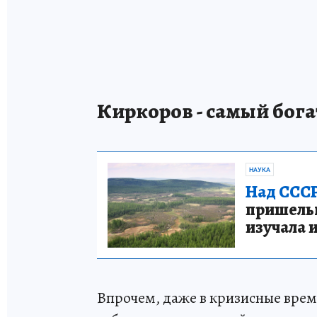
Киркоров - самый бога
НАУКА
Над СССР
пришельце
изучала 
Впрочем, даже в кризисные време