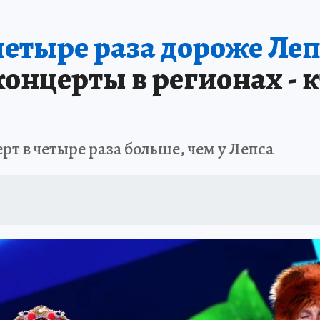
етыре раза дороже Леп
концерты в регионах - 
т в четыре раза больше, чем у Лепса