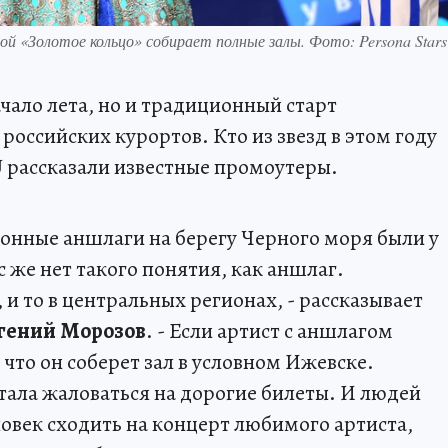
«Золотое кольцо» собирает полные залы. Фото: Persona Stars
ачало лета, но и традиционный старт
российских курортов. Кто из звезд в этом году
U рассказали известные промоутеры.
онные аншлаги на берегу Черного моря были у
 же нет такого понятия, как аншлаг.
 и то в центральных регионах, - рассказывает
гений Морозов
. - Если артист с аншлагом
, что он соберет зал в условном Ижевске.
тала жаловаться на дорогие билеты. И людей
ловек сходить на концерт любимого артиста,