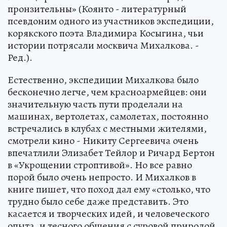
пронзительны» (Коянто - литературный
псевдоним одного из участников экспедиции,
корякского поэта Владимира Косыгина, чьи
истории потрясали москвича Михалкова. -
Ред.).
Естественно, экспедиции Михалкова было
бесконечно легче, чем красноармейцев: они
значительную часть пути проделали на
машинах, вертолетах, самолетах, постоянно
встречались в клубах с местными жителями,
смотрели кино - Никиту Сергеевича очень
впечатлили Элизабет Тейлор и Ричард Бертон
в «Укрощении строптивой». Но все равно
порой было очень непросто. И Михалков в
книге пишет, что поход дал ему «столько, что
трудно было себе даже представить. Это
касается и творческих идей, и человеческого
опыта, и тесного общения с суровой природой,