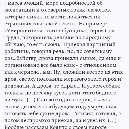
- масса эмоций, море подробностей об
экспедиции и о северных краях, сюжетов,
которые никак не могли появиться на
страницах советской газеты. Например:
«Умершего знатного табунщика, Героя Соц.
Труда, похоронить решили по народному
обычаю, то есть сжечь. Приехал партийный
работник, говорил речь, но, по советскому
раз…байству, дрова привезли сырые, да еще и
организовано все было эдак - с отношением
как к чернож...ым. Ну, сложили костер из этих
дров, сверху положили мертвого этого героя и
подожгли. А дрова-то сырые… И утром собака
таскала по поселку кусок ноги этого бедного
пастуха. (...) Или вот: один старик, сказав
своим детям, что в будущем году умрет, стал
готовить себе сухие дрова. Готовил, готовил, а
потом леспромхоз приехал, да и увез их. (...)
Вообще рассказы Коянто о своем народе