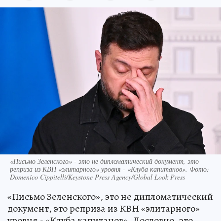
«Письмо Зеленского» - это не дипломатический документ, это
реприза из КВН «элитарного» уровня - «Клуба капитанов». Фото:
Domenico Cippitelli/Keystone Press Agency/Global Look Press
«Письмо Зеленского», это не дипломатический
документ, это реприза из КВН «элитарного»
уровня - «Клуба капитанов». Дословно, это