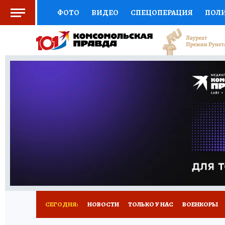
ФОТО
ВИДЕО
СПЕЦОПЕРАЦИЯ
ПОЛ
СОЦПОДДЕРЖКА
НАУКА
СПОРТ
КО
ВЫБОР ЭКСПЕРТОВ
ДОКТОР
ФИНАНС
КНИЖНАЯ ПОЛКА
ПРОГНОЗЫ НА СПОРТ
ПРЕСС-ЦЕНТР
НЕДВИЖИМОСТЬ
ТЕЛЕ
РАДИО КП
РЕКЛАМА
ТЕСТЫ
НОВОЕ 
СЕГОДНЯ:
НОВОСТИ
ТОЛЬКО У НАС
ВОЕНКОРЫ