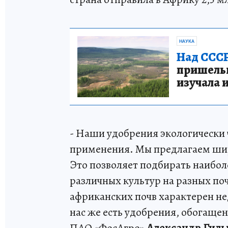
НАУКА
Над СССР
пришельце
изучала 
- Наши удобрения экологически 
применения. Мы предлагаем шир
Это позволяет подбирать наибо
различных культур на разных по
африканских почв характерен нед
нас же есть удобрения, обогаще
ПАО «ФосАгро»
Александр Гиль