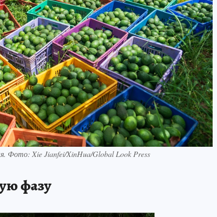
. Фото: Xie Jianfei/XinHua/Global Look Press
ую фазу