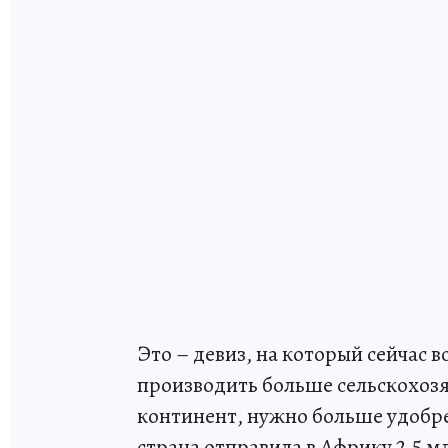
Это – девиз, на который сейчас 
производить больше сельскохоз
континент, нужно больше удобре
страна отправила в Африку 2,5 м