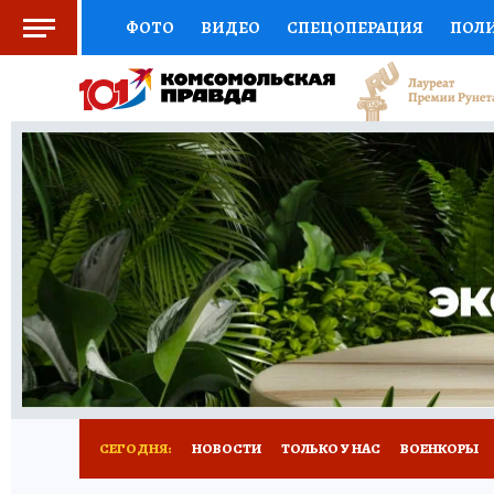
ФОТО
ВИДЕО
СПЕЦОПЕРАЦИЯ
ПОЛ
СОЦПОДДЕРЖКА
НАУКА
СПОРТ
КО
ВЫБОР ЭКСПЕРТОВ
ДОКТОР
ФИНАНС
КНИЖНАЯ ПОЛКА
ПРОГНОЗЫ НА СПОРТ
ПРЕСС-ЦЕНТР
НЕДВИЖИМОСТЬ
ТЕЛЕ
РАДИО КП
РЕКЛАМА
ТЕСТЫ
НОВОЕ 
СЕГОДНЯ:
НОВОСТИ
ТОЛЬКО У НАС
ВОЕНКОРЫ