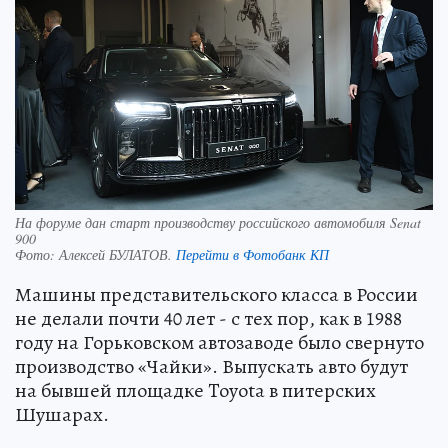
На форуме дан старт производству российского автомобиля Senat
900
Фото:
Алексей БУЛАТОВ.
Перейти в Фотобанк КП
Машины представительского класса в России
не делали почти 40 лет - с тех пор, как в 1988
году на Горьковском автозаводе было свернуто
производство «Чайки». Выпускать авто будут
на бывшей площадке Toyota в питерских
Шушарах.