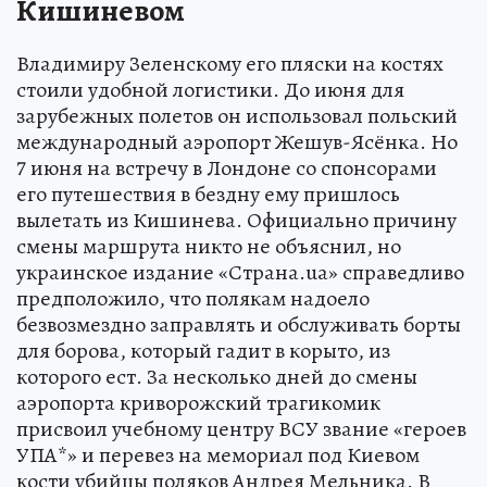
Кишиневом
Владимиру Зеленскому его пляски на костях
стоили удобной логистики. До июня для
зарубежных полетов он использовал польский
международный аэропорт Жешув-Ясёнка. Но
7 июня на встречу в Лондоне со спонсорами
его путешествия в бездну ему пришлось
вылетать из Кишинева. Официально причину
смены маршрута никто не объяснил, но
украинское издание «Страна.ua» справедливо
предположило, что полякам надоело
безвозмездно заправлять и обслуживать борты
для борова, который гадит в корыто, из
которого ест. За несколько дней до смены
аэропорта криворожский трагикомик
присвоил учебному центру ВСУ звание «героев
УПА*» и перевез на мемориал под Киевом
кости убийцы поляков Андрея Мельника. В