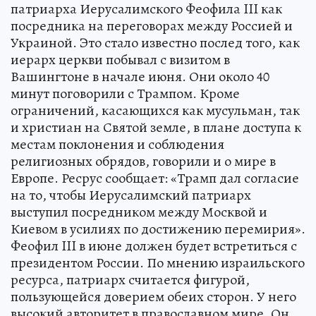
патриарха Иерусалимского Феофила III как
посредника на переговорах между Россией и
Украиной. Это стало известно послед того, как
иерарх церкви побывал с визитом в
Вашингтоне в начале июня. Они около 40
минут поговорили с Трампом. Кроме
ограничений, касающихся как мусульман, так
и христиан на Святой земле, в плане доступа к
местам поклонения и соблюдения
религиозных обрядов, говорили и о мире в
Европе. Ресрус сообщает: «Трамп дал согласие
на то, чтобы Иерусалимский патриарх
выступил посредником между Москвой и
Киевом в усилиях по достижению перемирия».
Феофил III в июне должен будет встретиться с
президентом России. По мнению израильского
ресурса, патриарх считается фигурой,
пользующейся доверием обеих сторон. У него
высокий авторитет в православном мире. Он