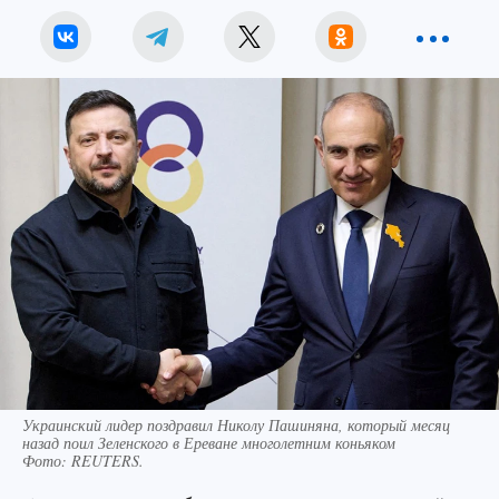
Украинский лидер поздравил Николу Пашиняна, который месяц
назад поил Зеленского в Ереване многолетним коньяком
Фото:
REUTERS.