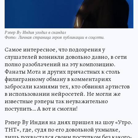
Рэпер By Индия угодил в скандал
Фото:
Личная страница героя публикации в соцсети.
Самое интересное, что подозрения у
слушателей возникли довольно давно, в сети
полно разоблачений на эту композицию.
Фанаты Мота и других причастных к столь
филигранному обману в комментариях
забросали камнями тех, кто обвинял артистов
в использовании нейросетей. Не могли же
известные рэперы так неуважительно
поступить… А вот и смогли!
Рэпер By Индия на днях пришел на шоу «Утро.
ТНТ», где, судя по его довольной ухмылке,
лишь похвастался своим поступком без какого-